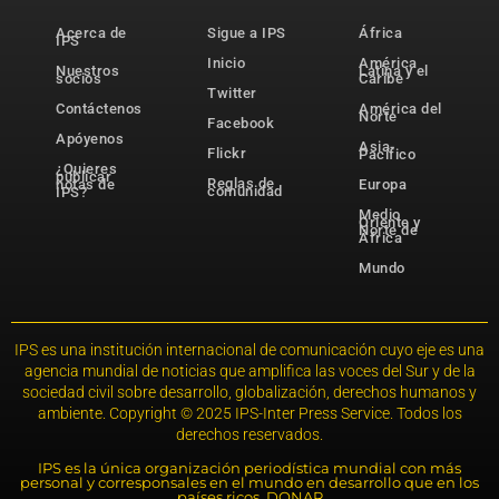
Acerca de
Sigue a IPS
África
IPS
Inicio
América
Nuestros
Latina y el
socios
Caribe
Twitter
Contáctenos
América del
Norte
Facebook
Apóyenos
Asia-
Flickr
Pacífico
¿Quieres
publicar
Reglas de
notas de
Europa
comunidad
IPS?
Medio
Oriente y
Norte de
África
Mundo
IPS es una institución internacional de comunicación cuyo eje es una
agencia mundial de noticias que amplifica las voces del Sur y de la
sociedad civil sobre desarrollo, globalización, derechos humanos y
ambiente. Copyright © 2025 IPS-Inter Press Service. Todos los
derechos reservados.
IPS es la única organización periodística mundial con más
personal y corresponsales en el mundo en desarrollo que en los
países ricos. DONAR