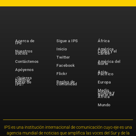
Acerca de
Sigue a IPS
África
IPS
Inicio
América
Nuestros
Latina y el
socios
Caribe
Twitter
Contáctenos
América del
Norte
Facebook
Apóyenos
Asia-
Flickr
Pacífico
¿Quieres
publicar
Reglas de
notas de
Europa
comunidad
IPS?
Medio
Oriente y
Norte de
África
Mundo
IPS es una institución internacional de comunicación cuyo eje es una
agencia mundial de noticias que amplifica las voces del Sur y de la