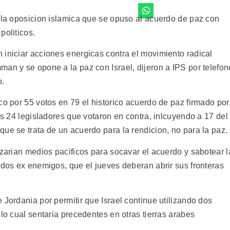
a la oposicion islamica que se opuso al acuerdo de paz con
politicos.
 iniciar acciones energicas contra el movimiento radical
an y se opone a la paz con Israel, dijeron a IPS por telefon
o.
co por 55 votos en 79 el historico acuerdo de paz firmado por
os 24 legisladores que votaron en contra, inlcuyendo a 17 del
ue se trata de un acuerdo para la rendicion, no para la paz.
izarian medios pacificos para socavar el acuerdo y sabotear l
 dos ex enemigos, que el jueves deberan abrir sus fronteras
 Jordania por permitir que Israel continue utilizando dos
 lo cual sentaria precedentes en otras tierras arabes