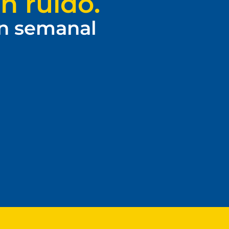
n ruido.
ín semanal