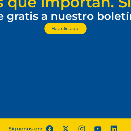
s que importan. Si
e gratis a nuestro bolet
Haz clic aquí
Síguenos en: