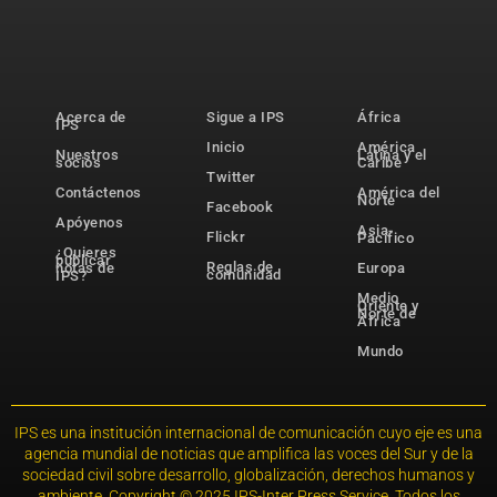
Acerca de
Sigue a IPS
África
IPS
Inicio
América
Nuestros
Latina y el
socios
Caribe
Twitter
Contáctenos
América del
Norte
Facebook
Apóyenos
Asia-
Flickr
Pacífico
¿Quieres
publicar
Reglas de
notas de
Europa
comunidad
IPS?
Medio
Oriente y
Norte de
África
Mundo
IPS es una institución internacional de comunicación cuyo eje es una
agencia mundial de noticias que amplifica las voces del Sur y de la
sociedad civil sobre desarrollo, globalización, derechos humanos y
ambiente. Copyright © 2025 IPS-Inter Press Service. Todos los