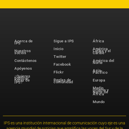
Acerca de
Sigue a IPS
África
IPS
Inicio
América
Nuestros
Latina y el
socios
Caribe
Twitter
Contáctenos
América del
Norte
Facebook
Apóyenos
Asia-
Flickr
Pacífico
¿Quieres
publicar
Reglas de
notas de
Europa
comunidad
IPS?
Medio
Oriente y
Norte de
África
Mundo
IPS es una institución internacional de comunicación cuyo eje es una
agencia mundial de noticias que amplifica las voces del Sur y de la