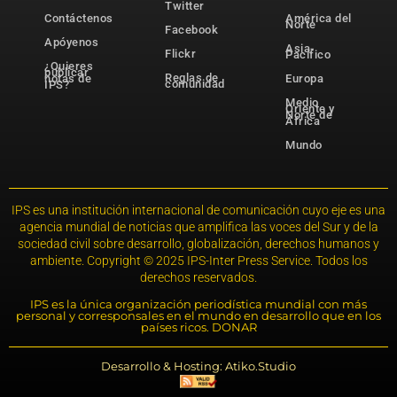
Twitter
Contáctenos
América del
Norte
Facebook
Apóyenos
Asia-
Flickr
Pacífico
¿Quieres
publicar
Reglas de
notas de
Europa
comunidad
IPS?
Medio
Oriente y
Norte de
África
Mundo
IPS es una institución internacional de comunicación cuyo eje es una
agencia mundial de noticias que amplifica las voces del Sur y de la
sociedad civil sobre desarrollo, globalización, derechos humanos y
ambiente. Copyright © 2025 IPS-Inter Press Service. Todos los
derechos reservados.
IPS es la única organización periodística mundial con más
personal y corresponsales en el mundo en desarrollo que en los
países ricos. DONAR
Desarrollo & Hosting: Atiko.Studio