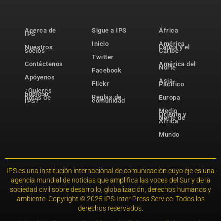
Acerca de
Sigue a IPS
África
IPS
Inicio
América
Nuestros
Latina y el
socios
Caribe
Twitter
Contáctenos
América del
Norte
Facebook
Apóyenos
Asia-
Flickr
Pacífico
¿Quieres
publicar
Reglas de
notas de
Europa
comunidad
IPS?
Medio
Oriente y
Norte de
África
Mundo
IPS es una institución internacional de comunicación cuyo eje es una
agencia mundial de noticias que amplifica las voces del Sur y de la
sociedad civil sobre desarrollo, globalización, derechos humanos y
ambiente. Copyright © 2025 IPS-Inter Press Service. Todos los
derechos reservados.