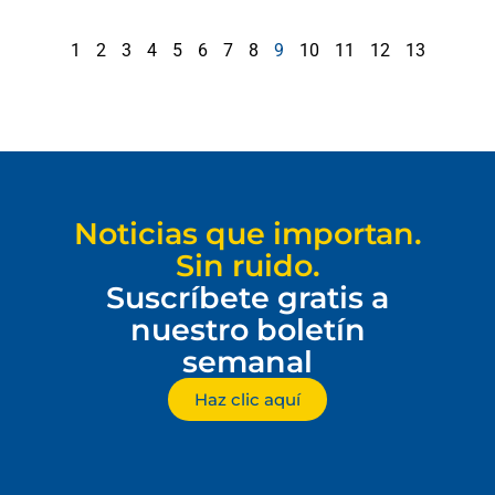
1
2
3
4
5
6
7
8
9
10
11
12
13
Noticias que importan.
Sin ruido.
Suscríbete gratis a
nuestro boletín
semanal
Haz clic aquí