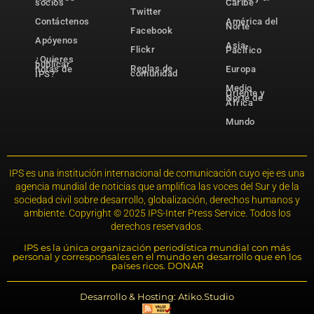
socios
Caribe
Twitter
Contáctenos
América del
Norte
Facebook
Apóyenos
Asia-
Flickr
Pacífico
¿Quieres
publicar
Reglas de
notas de
Europa
comunidad
IPS?
Medio
Oriente y
Norte de
África
Mundo
IPS es una institución internacional de comunicación cuyo eje es una
agencia mundial de noticias que amplifica las voces del Sur y de la
sociedad civil sobre desarrollo, globalización, derechos humanos y
ambiente. Copyright © 2025 IPS-Inter Press Service. Todos los
derechos reservados.
IPS es la única organización periodística mundial con más
personal y corresponsales en el mundo en desarrollo que en los
países ricos. DONAR
Desarrollo & Hosting: Atiko.Studio