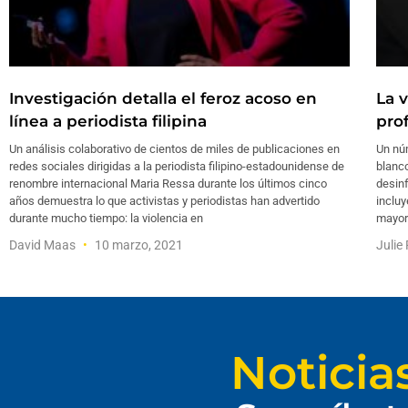
Investigación detalla el feroz acoso en
La 
línea a periodista filipina
pro
Un análisis colaborativo de cientos de miles de publicaciones en
Un nú
redes sociales dirigidas a la periodista filipino-estadounidense de
blanc
renombre internacional Maria Ressa durante los últimos cinco
desinf
años demuestra lo que activistas y periodistas han advertido
incluy
durante mucho tiempo: la violencia en
mayor 
David Maas
10 marzo, 2021
Julie
Noticia