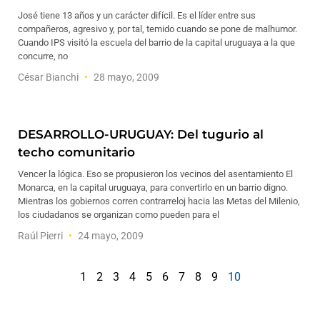
José tiene 13 años y un carácter difícil. Es el líder entre sus
compañeros, agresivo y, por tal, temido cuando se pone de malhumor.
Cuando IPS visitó la escuela del barrio de la capital uruguaya a la que
concurre, no
César Bianchi
28 mayo, 2009
DESARROLLO-URUGUAY: Del tugurio al
techo comunitario
Vencer la lógica. Eso se propusieron los vecinos del asentamiento El
Monarca, en la capital uruguaya, para convertirlo en un barrio digno.
Mientras los gobiernos corren contrarreloj hacia las Metas del Milenio,
los ciudadanos se organizan como pueden para el
Raúl Pierri
24 mayo, 2009
1
2
3
4
5
6
7
8
9
10