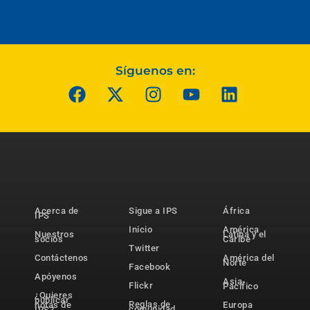
Síguenos en:
Acerca de
Sigue a IPS
África
IPS
Inicio
América
Nuestros
Latina y el
socios
Caribe
Twitter
Contáctenos
América del
Norte
Facebook
Apóyenos
Asia-
Flickr
Pacífico
¿Quieres
publicar
Reglas de
notas de
Europa
comunidad
IPS?