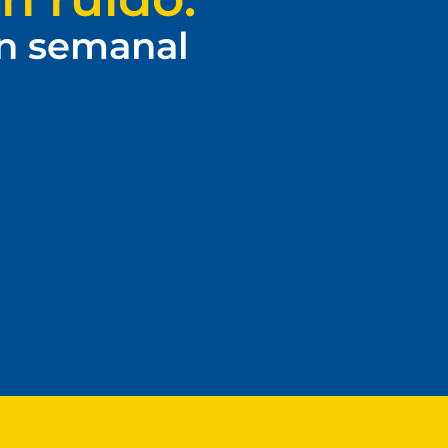
ín semanal