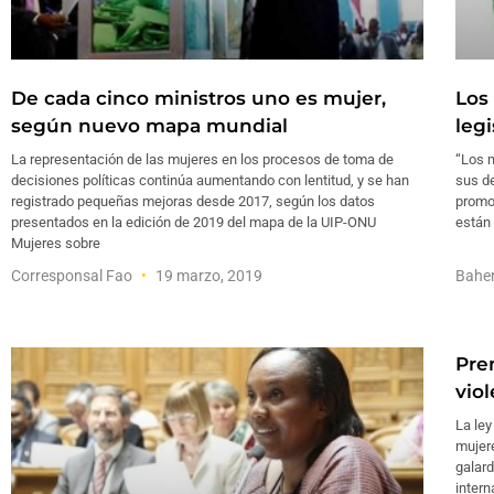
De cada cinco ministros uno es mujer,
Los
según nuevo mapa mundial
leg
La representación de las mujeres en los procesos de toma de
“Los m
decisiones políticas continúa aumentando con lentitud, y se han
sus d
registrado pequeñas mejoras desde 2017, según los datos
promo
presentados en la edición de 2019 del mapa de la UIP-ONU
están 
Mujeres sobre
Corresponsal Fao
19 marzo, 2019
Bahe
Prem
vio
La ley
mujere
galard
intern