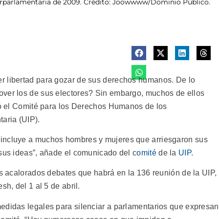
erparlamentaria de 2009. Crédito: Joowwww/Dominio Público.
r libertad para gozar de sus derechos humanos. De lo
over los de sus electores? Sin embargo, muchos de ellos
aró el Comité para los Derechos Humanos de los
aria (UIP).
 incluye a muchos hombres y mujeres que arriesgaron sus
 sus ideas”, añade el comunicado del c
omité
de la
UIP
.
os acalorados debates que habrá en la 136 reunión de la UIP,
sh, del 1 al 5 de abril.
edidas legales para silenciar a parlamentarios que expresan