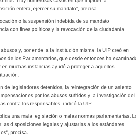
 comité. “Hay numerosos casos en que impiden a
osición entera, ejercer su mandato”, precisa.
vocación o la suspensión indebida de su mandato
cia con fines políticos y la revocación de la ciudadanía
s abusos y, por ende, a la institución misma, la UIP creó en
os de los Parlamentarios, que desde entonces ha examinad
 en muchas instancias ayudó a proteger a aquellos
ituación.
n de legisladores detenidos, la reintegración de un asiento
mpensaciones por los abusos sufridos y la investigación del
s contra los responsables, indicó la UIP.
plica una mala legislación o malas normas parlamentarias. L
las disposiciones legales y ajustarlas a los estándares
os”, precisa.