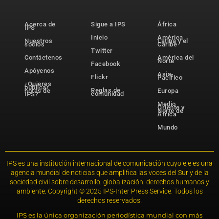
Acerca de
Sigue a IPS
África
IPS
Inicio
América
Nuestros
Latina y el
socios
Caribe
Twitter
Contáctenos
América del
Norte
Facebook
Apóyenos
Asia-
Flickr
Pacífico
¿Quieres
publicar
Reglas de
notas de
Europa
comunidad
IPS?
Medio
Oriente y
Norte de
África
Mundo
IPS es una institución internacional de comunicación cuyo eje es una
agencia mundial de noticias que amplifica las voces del Sur y de la
sociedad civil sobre desarrollo, globalización, derechos humanos y
ambiente. Copyright © 2025 IPS-Inter Press Service. Todos los
derechos reservados.
IPS es la única organización periodística mundial con más