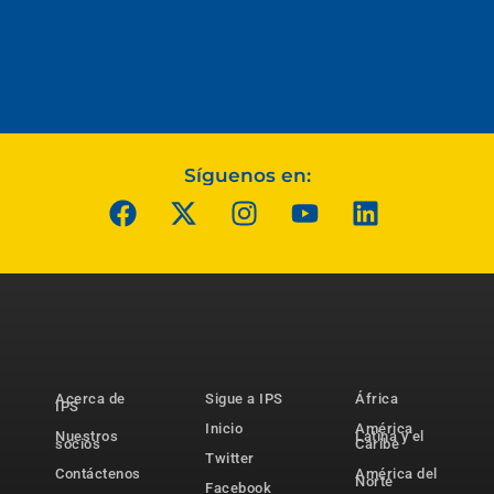
Síguenos en:
Acerca de
Sigue a IPS
África
IPS
Inicio
América
Nuestros
Latina y el
socios
Caribe
Twitter
Contáctenos
América del
Norte
Facebook