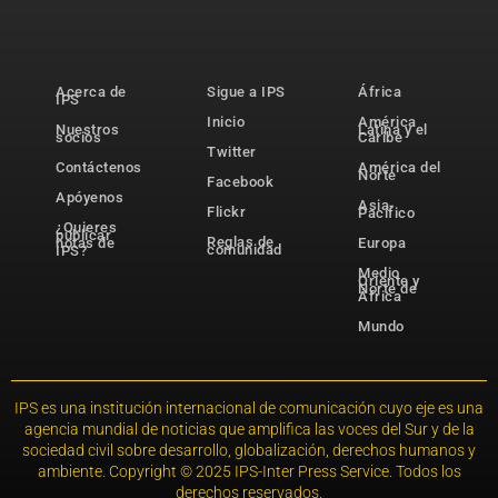
Acerca de
Sigue a IPS
África
IPS
Inicio
América
Nuestros
Latina y el
socios
Caribe
Twitter
Contáctenos
América del
Norte
Facebook
Apóyenos
Asia-
Flickr
Pacífico
¿Quieres
publicar
Reglas de
notas de
Europa
comunidad
IPS?
Medio
Oriente y
Norte de
África
Mundo
IPS es una institución internacional de comunicación cuyo eje es una
agencia mundial de noticias que amplifica las voces del Sur y de la
sociedad civil sobre desarrollo, globalización, derechos humanos y
ambiente. Copyright © 2025 IPS-Inter Press Service. Todos los
derechos reservados.