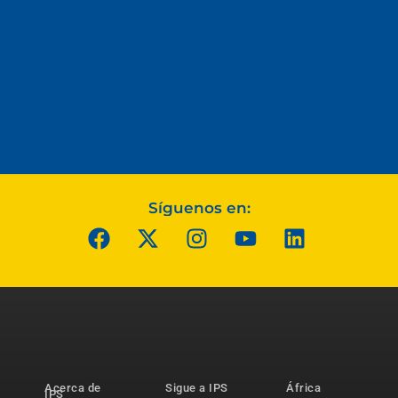
Síguenos en:
Acerca de
Sigue a IPS
África
IPS