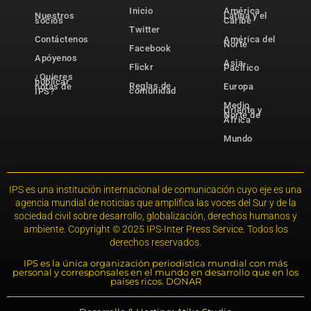
Inicio
América
Nuestros
Latina y el
socios
Caribe
Twitter
Contáctenos
América del
Norte
Facebook
Apóyenos
Asia-
Flickr
Pacífico
¿Quieres
publicar
Reglas de
notas de
Europa
comunidad
IPS?
Medio
Oriente y
Norte de
África
Mundo
IPS es una institución internacional de comunicación cuyo eje es una
agencia mundial de noticias que amplifica las voces del Sur y de la
sociedad civil sobre desarrollo, globalización, derechos humanos y
ambiente. Copyright © 2025 IPS-Inter Press Service. Todos los
derechos reservados.
IPS es la única organización periodística mundial con más
personal y corresponsales en el mundo en desarrollo que en los
países ricos. DONAR