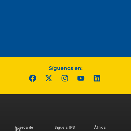
Síguenos en:
Acerca de
Sigue a IPS
África
IPS