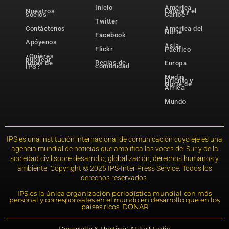
Inicio
América
Nuestros
Latina y el
socios
Caribe
Twitter
Contáctenos
América del
Norte
Facebook
Apóyenos
Asia-
Flickr
Pacífico
¿Quieres
publicar
Reglas de
notas de
Europa
comunidad
IPS?
Medio
Oriente y
Norte de
África
Mundo
IPS es una institución internacional de comunicación cuyo eje es una
agencia mundial de noticias que amplifica las voces del Sur y de la
sociedad civil sobre desarrollo, globalización, derechos humanos y
ambiente. Copyright © 2025 IPS-Inter Press Service. Todos los
derechos reservados.
IPS es la única organización periodística mundial con más
personal y corresponsales en el mundo en desarrollo que en los
países ricos. DONAR