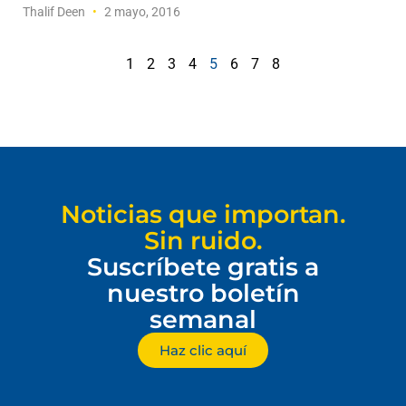
Thalif Deen
2 mayo, 2016
1
2
3
4
5
6
7
8
Noticias que importan.
Sin ruido.
Suscríbete gratis a
nuestro boletín
semanal
Haz clic aquí