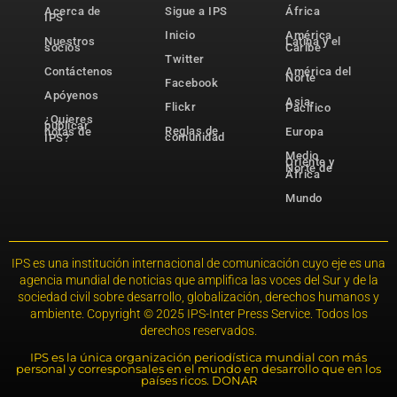
Acerca de
Sigue a IPS
África
IPS
Inicio
América
Nuestros
Latina y el
socios
Caribe
Twitter
Contáctenos
América del
Norte
Facebook
Apóyenos
Asia-
Flickr
Pacífico
¿Quieres
publicar
Reglas de
notas de
Europa
comunidad
IPS?
Medio
Oriente y
Norte de
África
Mundo
IPS es una institución internacional de comunicación cuyo eje es una
agencia mundial de noticias que amplifica las voces del Sur y de la
sociedad civil sobre desarrollo, globalización, derechos humanos y
ambiente. Copyright © 2025 IPS-Inter Press Service. Todos los
derechos reservados.
IPS es la única organización periodística mundial con más
personal y corresponsales en el mundo en desarrollo que en los
países ricos. DONAR