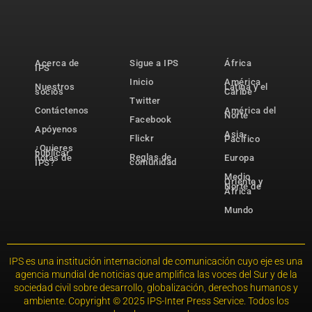
Acerca de
Sigue a IPS
África
IPS
Inicio
América
Nuestros
Latina y el
socios
Caribe
Twitter
Contáctenos
América del
Norte
Facebook
Apóyenos
Asia-
Flickr
Pacífico
¿Quieres
publicar
Reglas de
notas de
Europa
comunidad
IPS?
Medio
Oriente y
Norte de
África
Mundo
IPS es una institución internacional de comunicación cuyo eje es una
agencia mundial de noticias que amplifica las voces del Sur y de la
sociedad civil sobre desarrollo, globalización, derechos humanos y
ambiente. Copyright © 2025 IPS-Inter Press Service. Todos los