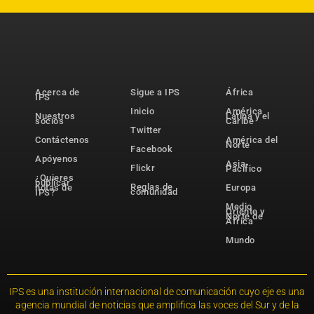
Acerca de
Sigue a IPS
África
IPS
Inicio
América
Nuestros
Latina y el
socios
Caribe
Twitter
Contáctenos
América del
Norte
Facebook
Apóyenos
Asia-
Flickr
Pacífico
¿Quieres
publicar
Reglas de
notas de
Europa
comunidad
IPS?
Medio
Oriente y
Norte de
África
Mundo
IPS es una institución internacional de comunicación cuyo eje es una
agencia mundial de noticias que amplifica las voces del Sur y de la