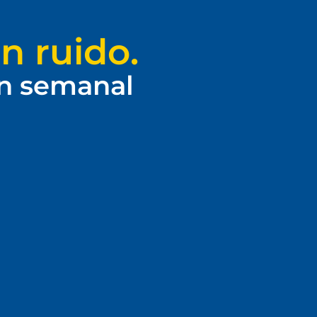
n ruido.
ín semanal