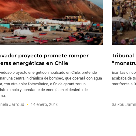
ovador proyecto promete romper
Tribunal
reras energéticas en Chile
“monstru
vedoso proyecto energético impulsado en Chile, pretende
Eran las cinco
nar una central hidráulica de bombeo, que operará con agua
acababa de tra
r, con otra solar fotovoltaica, a fin de garantizar un
mar frente a 
stro limpio y constante de energía en el desierto de
ma,
nela Jarroud
14 enero, 2016
Saikou Jam