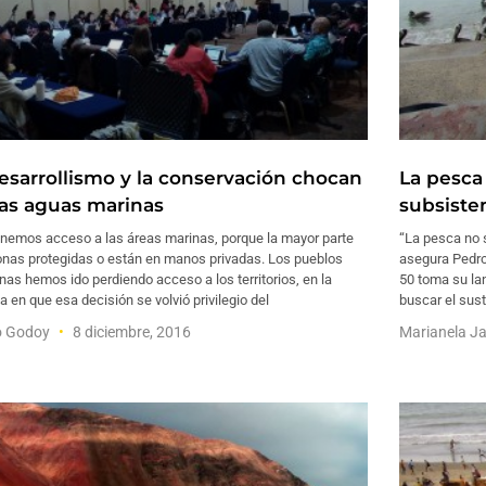
desarrollismo y la conservación chocan
La pesca
las aguas marinas
subsiste
enemos acceso a las áreas marinas, porque la mayor parte
“La pesca no s
onas protegidas o están en manos privadas. Los pueblos
asegura Pedro
nas hemos ido perdiendo acceso a los territorios, en la
50 toma su la
 en que esa decisión se volvió privilegio del
buscar el sust
o Godoy
8 diciembre, 2016
Marianela J