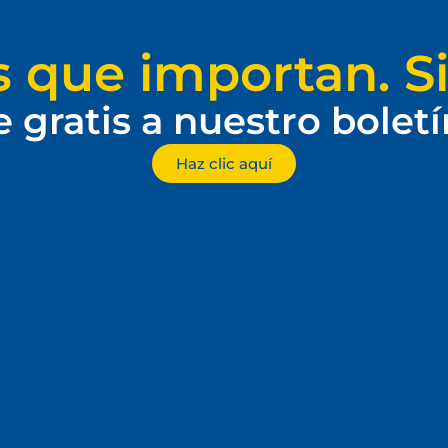
s que importan. Si
e gratis a nuestro bolet
Haz clic aquí