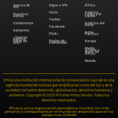
Acerca de
Sigue a IPS
África
IPS
Inicio
América
Nuestros
Latina y el
socios
Caribe
Twitter
Contáctenos
América del
Norte
Facebook
Apóyenos
Asia-
Flickr
Pacífico
¿Quieres
publicar
Reglas de
notas de
Europa
comunidad
IPS?
Medio
Oriente y
Norte de
África
Mundo
IPS es una institución internacional de comunicación cuyo eje es una
agencia mundial de noticias que amplifica las voces del Sur y de la
sociedad civil sobre desarrollo, globalización, derechos humanos y
ambiente. Copyright © 2025 IPS-Inter Press Service. Todos los
derechos reservados.
IPS es la única organización periodística mundial con más
personal y corresponsales en el mundo en desarrollo que en los
países ricos. DONAR