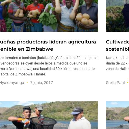
ueñas productoras lideran agricultura
Cultivado
tenible en Zimbabwe
sostenib
re tomates o boniatos (batatas)? ¿Cuánto tiene?”. Los gritos
Kamakandalagi
s vendedoras se oyen desde lejos a medida que uno se
diaria de 22 k
ima a Domboshawa, una localidad 30 kilómetros al noreste
zona de Hatton
capital de Zimbabwe, Harare.
y Nyakanyanga
7 junio, 2017
Stella Paul