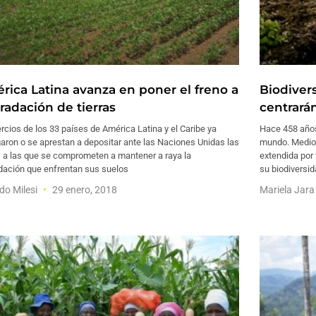
rica Latina avanza en poner el freno a
Biodiver
radación de tierras
centrará
rcios de los 33 países de América Latina y el Caribe ya
Hace 458 años 
aron o se aprestan a depositar ante las Naciones Unidas las
mundo. Medio 
 a las que se comprometen a mantener a raya la
extendida por 
dación que enfrentan sus suelos
su biodiversi
do Milesi
29 enero, 2018
Mariela Jar