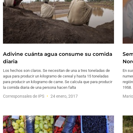
Adivine cuánta agua consume su comida
Semi
diaria
Nor
Los hechos son claros. Se necesitan de una a tres toneladas de
En su
agua para producir un kilogramo de cereal y hasta 15 toneladas
numers
para producir un kilogramo de carne. Se calcula que para producir
región
la comida diaria de una persona hacen falta
1958.
Corresponsales de IPS
24 enero, 2017
Mari