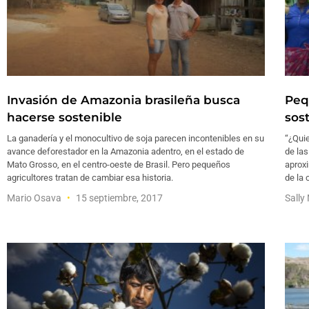
Invasión de Amazonia brasileña busca
Peq
hacerse sostenible
sos
La ganadería y el monocultivo de soja parecen incontenibles en su
“¿Quie
avance deforestador en la Amazonia adentro, en el estado de
de la
Mato Grosso, en el centro-oeste de Brasil. Pero pequeños
aprox
agricultores tratan de cambiar esa historia.
de la 
Mario Osava
15 septiembre, 2017
Sall