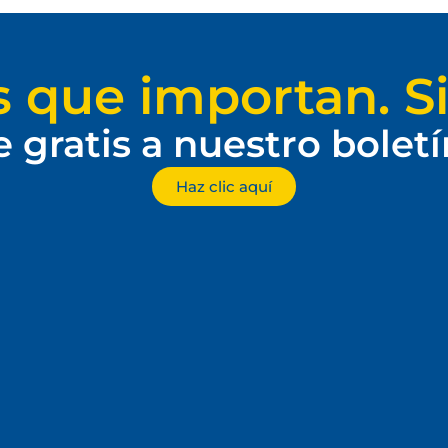
s que importan. Si
e gratis a nuestro bolet
Haz clic aquí