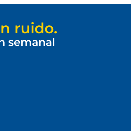
n ruido.
ín semanal