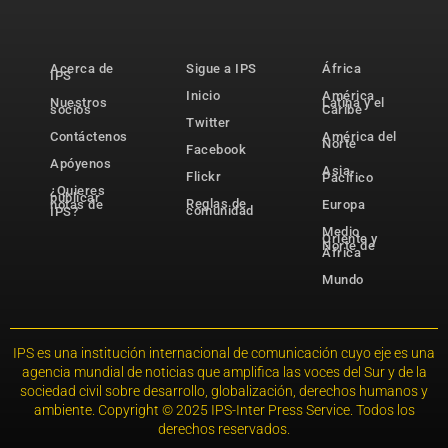
Acerca de
Sigue a IPS
África
IPS
Inicio
América
Nuestros
Latina y el
socios
Caribe
Twitter
Contáctenos
América del
Norte
Facebook
Apóyenos
Asia-
Flickr
Pacífico
¿Quieres
publicar
Reglas de
notas de
Europa
comunidad
IPS?
Medio
Oriente y
Norte de
África
Mundo
IPS es una institución internacional de comunicación cuyo eje es una
agencia mundial de noticias que amplifica las voces del Sur y de la
sociedad civil sobre desarrollo, globalización, derechos humanos y
ambiente. Copyright © 2025 IPS-Inter Press Service. Todos los
derechos reservados.