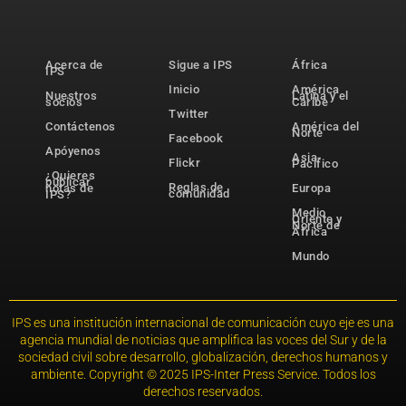
Acerca de
Sigue a IPS
África
IPS
Inicio
América
Nuestros
Latina y el
socios
Caribe
Twitter
Contáctenos
América del
Norte
Facebook
Apóyenos
Asia-
Flickr
Pacífico
¿Quieres
publicar
Reglas de
notas de
Europa
comunidad
IPS?
Medio
Oriente y
Norte de
África
Mundo
IPS es una institución internacional de comunicación cuyo eje es una
agencia mundial de noticias que amplifica las voces del Sur y de la
sociedad civil sobre desarrollo, globalización, derechos humanos y
ambiente. Copyright © 2025 IPS-Inter Press Service. Todos los
derechos reservados.