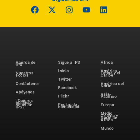
Acerca de
Sigue a IPS
África
IPS
Inicio
América
Nuestros
Latina y el
socios
Caribe
Twitter
Contáctenos
América del
Norte
Facebook
Apóyenos
Asia-
Flickr
Pacífico
¿Quieres
publicar
Reglas de
notas de
Europa
comunidad
IPS?
Medio
Oriente y
Norte de
África
Mundo