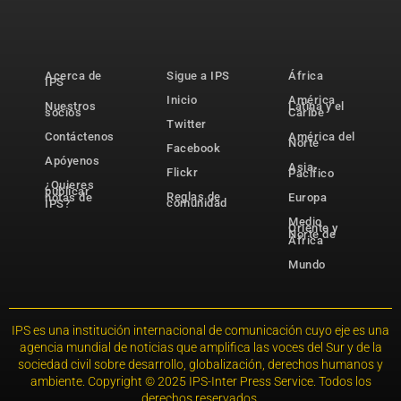
Acerca de
Sigue a IPS
África
IPS
Inicio
América
Nuestros
Latina y el
socios
Caribe
Twitter
Contáctenos
América del
Norte
Facebook
Apóyenos
Asia-
Flickr
Pacífico
¿Quieres
publicar
Reglas de
notas de
Europa
comunidad
IPS?
Medio
Oriente y
Norte de
África
Mundo
IPS es una institución internacional de comunicación cuyo eje es una
agencia mundial de noticias que amplifica las voces del Sur y de la
sociedad civil sobre desarrollo, globalización, derechos humanos y
ambiente. Copyright © 2025 IPS-Inter Press Service. Todos los
derechos reservados.