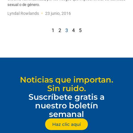
sexual o de género.
Lyndal Rowlands
23 junio, 2016
1
2
3
4
5
Noticias que importan.
Sin ruido.
Suscríbete gratis a
nuestro boletín
semanal
Haz clic aquí