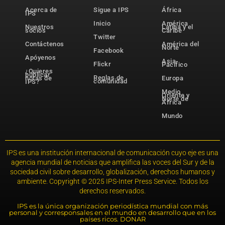
Acerca de
Sigue a IPS
África
IPS
Inicio
América
Nuestros
Latina y el
socios
Caribe
Twitter
Contáctenos
América del
Norte
Facebook
Apóyenos
Asia-
Flickr
Pacífico
¿Quieres
publicar
Reglas de
notas de
Europa
comunidad
IPS?
Medio
Oriente y
Norte de
África
Mundo
IPS es una institución internacional de comunicación cuyo eje es una
agencia mundial de noticias que amplifica las voces del Sur y de la
sociedad civil sobre desarrollo, globalización, derechos humanos y
ambiente. Copyright © 2025 IPS-Inter Press Service. Todos los
derechos reservados.
IPS es la única organización periodística mundial con más
personal y corresponsales en el mundo en desarrollo que en los
países ricos. DONAR