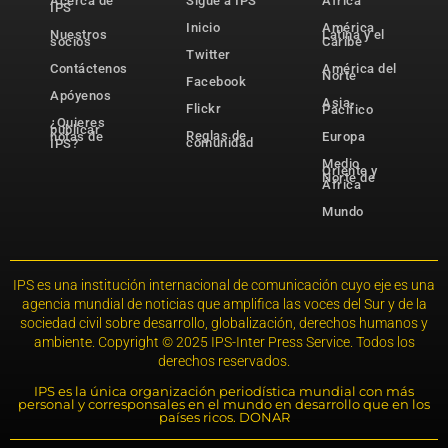
Acerca de
Sigue a IPS
África
IPS
Inicio
América
Nuestros
Latina y el
socios
Caribe
Twitter
Contáctenos
América del
Norte
Facebook
Apóyenos
Asia-
Flickr
Pacífico
¿Quieres
publicar
Reglas de
notas de
Europa
comunidad
IPS?
Medio
Oriente y
Norte de
África
Mundo
IPS es una institución internacional de comunicación cuyo eje es una
agencia mundial de noticias que amplifica las voces del Sur y de la
sociedad civil sobre desarrollo, globalización, derechos humanos y
ambiente. Copyright © 2025 IPS-Inter Press Service. Todos los
derechos reservados.
IPS es la única organización periodística mundial con más
personal y corresponsales en el mundo en desarrollo que en los
países ricos. DONAR