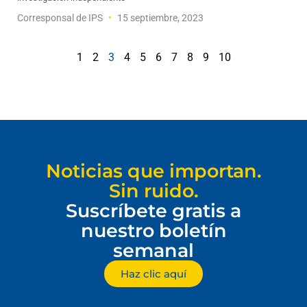
Corresponsal de IPS
15 septiembre, 2023
1
2
3
4
5
6
7
8
9
10
Noticias que importan.
Sin ruido.
Suscríbete gratis a
nuestro boletín
semanal
Haz clic aquí