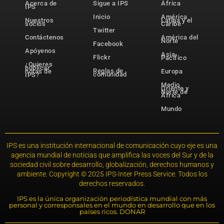
Acerca de
Sigue a IPS
África
IPS
Inicio
América
Nuestros
Latina y el
socios
Caribe
Twitter
Contáctenos
América del
Norte
Facebook
Apóyenos
Asia-
Flickr
Pacífico
¿Quieres
publicar
Reglas de
notas de
Europa
comunidad
IPS?
Medio
Oriente y
Norte de
África
Mundo
IPS es una institución internacional de comunicación cuyo eje es una
agencia mundial de noticias que amplifica las voces del Sur y de la
sociedad civil sobre desarrollo, globalización, derechos humanos y
ambiente. Copyright © 2025 IPS-Inter Press Service. Todos los
derechos reservados.
IPS es la única organización periodística mundial con más
personal y corresponsales en el mundo en desarrollo que en los
países ricos. DONAR