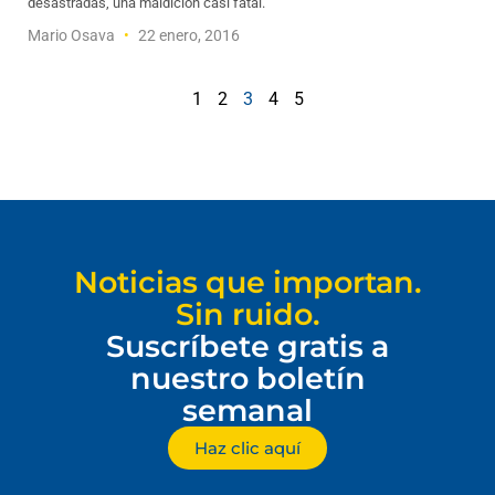
desastradas, una maldición casi fatal.
Mario Osava
22 enero, 2016
1
2
3
4
5
Noticias que importan.
Sin ruido.
Suscríbete gratis a
nuestro boletín
semanal
Haz clic aquí