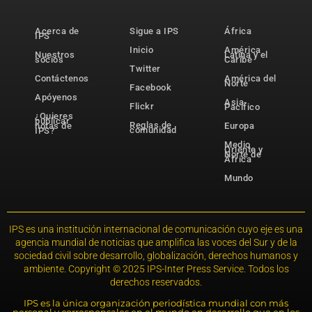
Acerca de
Sigue a IPS
África
IPS
Inicio
América
Nuestros
Latina y el
socios
Caribe
Twitter
Contáctenos
América del
Norte
Facebook
Apóyenos
Asia-
Flickr
Pacífico
¿Quieres
publicar
Reglas de
notas de
Europa
comunidad
IPS?
Medio
Oriente y
Norte de
África
Mundo
IPS es una institución internacional de comunicación cuyo eje es una
agencia mundial de noticias que amplifica las voces del Sur y de la
sociedad civil sobre desarrollo, globalización, derechos humanos y
ambiente. Copyright © 2025 IPS-Inter Press Service. Todos los
derechos reservados.
IPS es la única organización periodística mundial con más