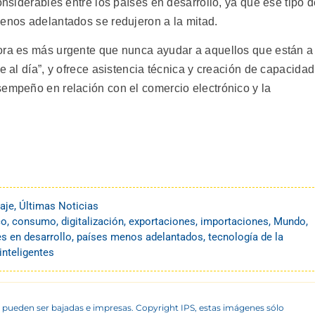
onsiderables entre los países en desarrollo, ya que ese tipo 
menos adelantados se redujeron a la mitad.
hora es más urgente que nunca ayudar a aquellos que están a
e al día”, y ofrece asistencia técnica y creación de capacidad
sempeño en relación con el comercio electrónico y la
aje
,
Últimas Noticias
co
,
consumo
,
digitalización
,
exportaciones
,
importaciones
,
Mundo
,
s en desarrollo
,
países menos adelantados
,
tecnología de la
inteligentes
 pueden ser bajadas e impresas. Copyright IPS, estas imágenes sólo