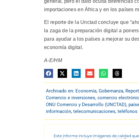
general, pero el dato oculta diferencias c
importaciones en África y en los países 
El reporte de la Unctad concluye que “a
la zaga de la preparación digital a poners
para ayudar a los países a mejorar su de
economía digital.
A-E/HM
Archivado en:
Economía
,
Gobernanza
,
Report
Comercio e inversiones
,
comercio electróni
ONU Comercio y Desarrollo (UNCTAD)
,
paíse
información
,
telecomunicaciones
,
teléfonos 
Este informe incluye imágenes de calidad que