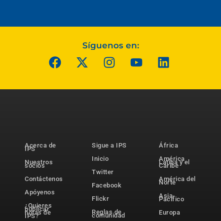
Síguenos en:
Acerca de
Sigue a IPS
África
IPS
Inicio
América
Nuestros
Latina y el
socios
Caribe
Twitter
Contáctenos
América del
Norte
Facebook
Apóyenos
Asia-
Flickr
Pacífico
¿Quieres
publicar
Reglas de
notas de
Europa
comunidad
IPS?