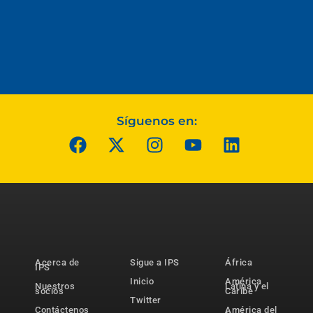
Síguenos en:
Acerca de
Sigue a IPS
África
IPS
Inicio
América
Nuestros
Latina y el
socios
Caribe
Twitter
Contáctenos
América del