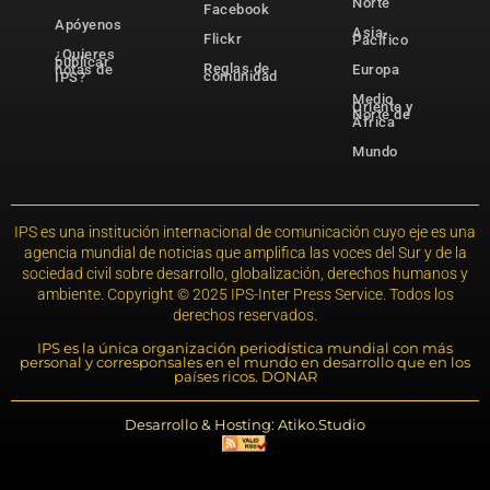
Norte
Facebook
Apóyenos
Asia-
Flickr
Pacífico
¿Quieres
publicar
Reglas de
notas de
Europa
comunidad
IPS?
Medio
Oriente y
Norte de
África
Mundo
IPS es una institución internacional de comunicación cuyo eje es una
agencia mundial de noticias que amplifica las voces del Sur y de la
sociedad civil sobre desarrollo, globalización, derechos humanos y
ambiente. Copyright © 2025 IPS-Inter Press Service. Todos los
derechos reservados.
IPS es la única organización periodística mundial con más
personal y corresponsales en el mundo en desarrollo que en los
países ricos. DONAR
Desarrollo & Hosting: Atiko.Studio