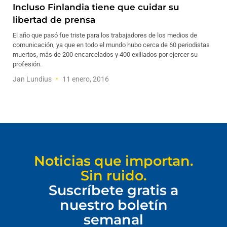
Incluso Finlandia tiene que cuidar su
libertad de prensa
El año que pasó fue triste para los trabajadores de los medios de
comunicación, ya que en todo el mundo hubo cerca de 60 periodistas
muertos, más de 200 encarcelados y 400 exiliados por ejercer su
profesión.
Jan Lundius
11 enero, 2016
Noticias que importan.
Sin ruido.
Suscríbete gratis a
nuestro boletín
semanal