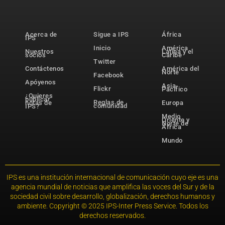
Acerca de
Sigue a IPS
África
IPS
Inicio
América
Nuestros
Latina y el
socios
Caribe
Twitter
Contáctenos
América del
Norte
Facebook
Apóyenos
Asia-
Flickr
Pacífico
¿Quieres
publicar
Reglas de
notas de
Europa
comunidad
IPS?
Medio
Oriente y
Norte de
África
Mundo
IPS es una institución internacional de comunicación cuyo eje es una
agencia mundial de noticias que amplifica las voces del Sur y de la
sociedad civil sobre desarrollo, globalización, derechos humanos y
ambiente. Copyright © 2025 IPS-Inter Press Service. Todos los
derechos reservados.