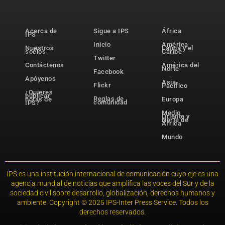
Acerca de
Sigue a IPS
África
IPS
Inicio
América
Nuestros
Latina y el
socios
Caribe
Twitter
Contáctenos
América del
Norte
Facebook
Apóyenos
Asia-
Flickr
Pacífico
¿Quieres
publicar
Reglas de
notas de
Europa
comunidad
IPS?
Medio
Oriente y
Norte de
África
Mundo
IPS es una institución internacional de comunicación cuyo eje es una
agencia mundial de noticias que amplifica las voces del Sur y de la
sociedad civil sobre desarrollo, globalización, derechos humanos y
ambiente. Copyright © 2025 IPS-Inter Press Service. Todos los
derechos reservados.