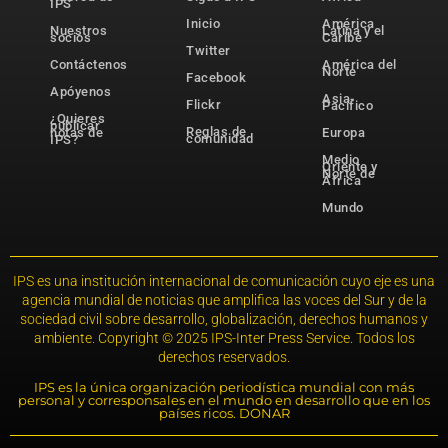
IPS
Inicio
América
Nuestros
Latina y el
socios
Caribe
Twitter
Contáctenos
América del
Norte
Facebook
Apóyenos
Asia-
Flickr
Pacífico
¿Quieres
publicar
Reglas de
notas de
Europa
comunidad
IPS?
Medio
Oriente y
Norte de
África
Mundo
IPS es una institución internacional de comunicación cuyo eje es una
agencia mundial de noticias que amplifica las voces del Sur y de la
sociedad civil sobre desarrollo, globalización, derechos humanos y
ambiente. Copyright © 2025 IPS-Inter Press Service. Todos los
derechos reservados.
IPS es la única organización periodística mundial con más
personal y corresponsales en el mundo en desarrollo que en los
países ricos. DONAR