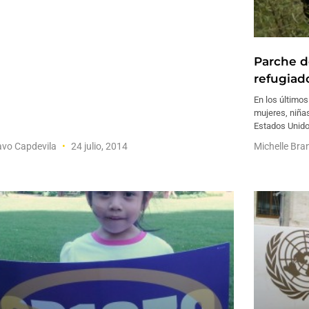
Parche d
refugiad
En los último
mujeres, niñas
Estados Unido
avo Capdevila
24 julio, 2014
Michelle Bra