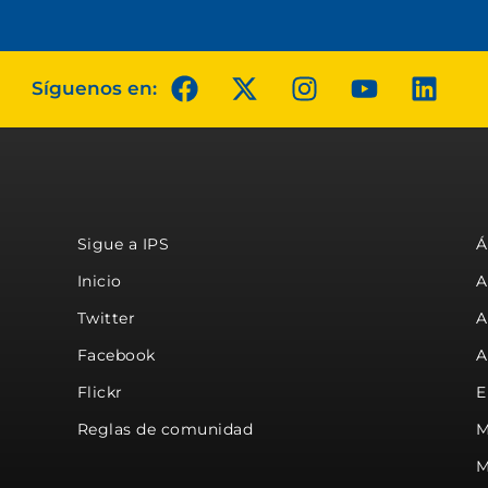
Síguenos en:
Sigue a IPS
Á
Inicio
A
Twitter
A
Facebook
A
Flickr
E
Reglas de comunidad
M
M