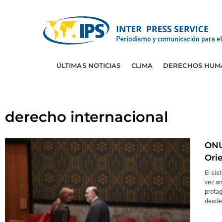
ÚLTIMAS NOTICIAS
CLIMA
DERECHOS HUM
derecho internacional
ONU
Ori
El si
vez an
protag
desde 