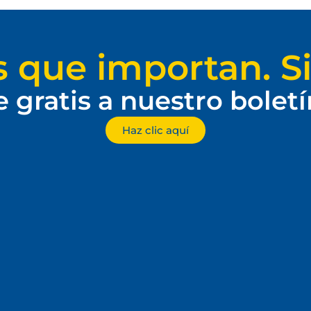
s que importan. Si
e gratis a nuestro bolet
Haz clic aquí