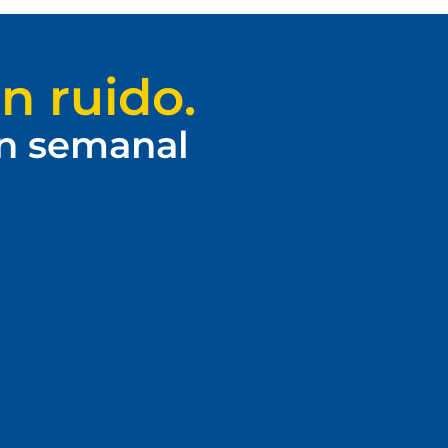
n ruido.
ín semanal