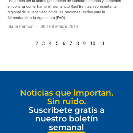
“Podemos ser la última generación de latinoamericanos y caribeños
en convivir con el hambre”, sentenció Raúl Benítez, representante
regional de la Organización de las Naciones Unidas para la
Alimentación y la Agricultura (FAO).
Diana Cariboni
30 septiembre, 2014
1
2
3
4
5
6
7
8
9
10
11
Noticias que importan.
Sin ruido.
Suscríbete gratis a
nuestro boletín
semanal