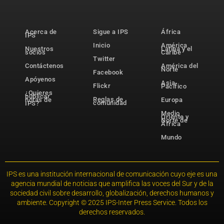
Acerca de
Sigue a IPS
África
IPS
Inicio
América
Nuestros
Latina y el
socios
Caribe
Twitter
Contáctenos
América del
Norte
Facebook
Apóyenos
Asia-
Flickr
Pacífico
¿Quieres
publicar
Reglas de
notas de
Europa
comunidad
IPS?
Medio
Oriente y
Norte de
África
Mundo
IPS es una institución internacional de comunicación cuyo eje es una
agencia mundial de noticias que amplifica las voces del Sur y de la
sociedad civil sobre desarrollo, globalización, derechos humanos y
ambiente. Copyright © 2025 IPS-Inter Press Service. Todos los
derechos reservados.