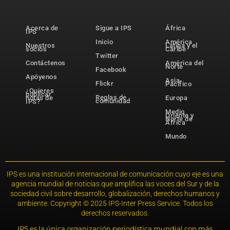
Acerca de
Sigue a IPS
África
IPS
Inicio
América
Nuestros
Latina y el
socios
Caribe
Twitter
Contáctenos
América del
Norte
Facebook
Apóyenos
Asia-
Flickr
Pacífico
¿Quieres
publicar
Reglas de
notas de
Europa
comunidad
IPS?
Medio
Oriente y
Norte de
África
Mundo
IPS es una institución internacional de comunicación cuyo eje es una
agencia mundial de noticias que amplifica las voces del Sur y de la
sociedad civil sobre desarrollo, globalización, derechos humanos y
ambiente. Copyright © 2025 IPS-Inter Press Service. Todos los
derechos reservados.
IPS es la única organización periodística mundial con más