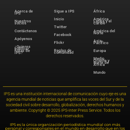
Acerca de
Sigue a IPS
África
IPS
Inicio
América
Nuestros
Latina y el
socios
Caribe
Twitter
Contáctenos
América del
Norte
Facebook
Apóyenos
Asia-
Flickr
Pacífico
¿Quieres
publicar
Reglas de
notas de
Europa
comunidad
IPS?
Medio
Oriente y
Norte de
África
Mundo
IPS es una institución internacional de comunicación cuyo eje es una
agencia mundial de noticias que amplifica las voces del Sur y de la
sociedad civil sobre desarrollo, globalización, derechos humanos y
ambiente. Copyright © 2025 IPS-Inter Press Service. Todos los
derechos reservados.
IPS es la única organización periodística mundial con más
personal y corresponsales en el mundo en desarrollo que en los