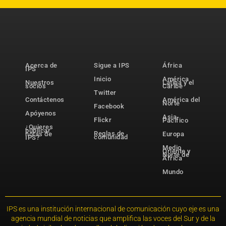
Acerca de
Sigue a IPS
África
IPS
Inicio
América
Nuestros
Latina y el
socios
Caribe
Twitter
Contáctenos
América del
Norte
Facebook
Apóyenos
Asia-
Flickr
Pacífico
¿Quieres
publicar
Reglas de
notas de
Europa
comunidad
IPS?
Medio
Oriente y
Norte de
África
Mundo
IPS es una institución internacional de comunicación cuyo eje es una
agencia mundial de noticias que amplifica las voces del Sur y de la