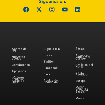
Síguenos en:
Acerca de
Sigue a IPS
África
IPS
Inicio
América
Nuestros
Latina y el
socios
Caribe
Twitter
Contáctenos
América del
Norte
Facebook
Apóyenos
Asia-
Flickr
Pacífico
¿Quieres
publicar
Reglas de
notas de
Europa
comunidad
IPS?
Medio
Oriente y
Norte de
África
Mundo