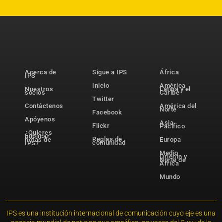
Acerca de
Sigue a IPS
África
IPS
Inicio
América
Nuestros
Latina y el
socios
Caribe
Twitter
Contáctenos
América del
Norte
Facebook
Apóyenos
Asia-
Flickr
Pacífico
¿Quieres
publicar
Reglas de
notas de
Europa
comunidad
IPS?
Medio
Oriente y
Norte de
África
Mundo
IPS es una institución internacional de comunicación cuyo eje es una