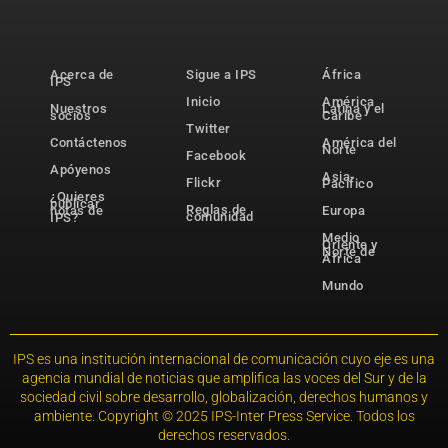
Acerca de
Sigue a IPS
África
IPS
Inicio
América
Nuestros
Latina y el
socios
Caribe
Twitter
Contáctenos
América del
Norte
Facebook
Apóyenos
Asia-
Flickr
Pacífico
¿Quieres
publicar
Reglas de
notas de
Europa
comunidad
IPS?
Medio
Oriente y
Norte de
África
Mundo
IPS es una institución internacional de comunicación cuyo eje es una
agencia mundial de noticias que amplifica las voces del Sur y de la
sociedad civil sobre desarrollo, globalización, derechos humanos y
ambiente. Copyright © 2025 IPS-Inter Press Service. Todos los
derechos reservados.