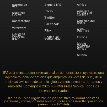
Acerca de
Sigue a IPS
África
IPS
Inicio
América
Nuestros
Latina y el
socios
Caribe
Twitter
Contáctenos
América del
Norte
Facebook
Apóyenos
Asia-
Flickr
Pacífico
¿Quieres
publicar
Reglas de
notas de
Europa
comunidad
IPS?
Medio
Oriente y
Norte de
África
Mundo
IPS es una institución internacional de comunicación cuyo eje es una
agencia mundial de noticias que amplifica las voces del Sur y de la
sociedad civil sobre desarrollo, globalización, derechos humanos y
ambiente. Copyright © 2025 IPS-Inter Press Service. Todos los
derechos reservados.
IPS es la única organización periodística mundial con más
personal y corresponsales en el mundo en desarrollo que en los
países ricos. DONAR