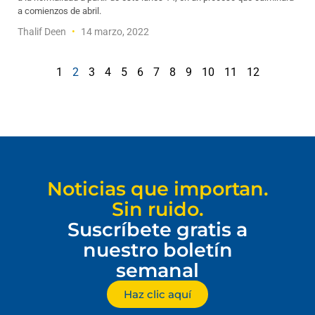
a comienzos de abril.
Thalif Deen
14 marzo, 2022
1
2
3
4
5
6
7
8
9
10
11
12
Noticias que importan.
Sin ruido.
Suscríbete gratis a
nuestro boletín
semanal
Haz clic aquí