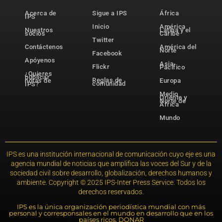
Acerca de
Sigue a IPS
África
IPS
Inicio
América
Nuestros
Latina y el
socios
Caribe
Twitter
Contáctenos
América del
Norte
Facebook
Apóyenos
Asia-
Flickr
Pacífico
¿Quieres
publicar
Reglas de
notas de
Europa
comunidad
IPS?
Medio
Oriente y
Norte de
África
Mundo
IPS es una institución internacional de comunicación cuyo eje es una
agencia mundial de noticias que amplifica las voces del Sur y de la
sociedad civil sobre desarrollo, globalización, derechos humanos y
ambiente. Copyright © 2025 IPS-Inter Press Service. Todos los
derechos reservados.
IPS es la única organización periodística mundial con más
personal y corresponsales en el mundo en desarrollo que en los
países ricos. DONAR