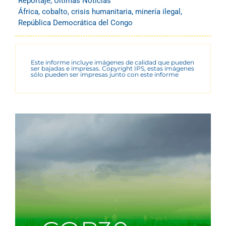
Reportaje
,
Últimas Noticias
África
,
cobalto
,
crisis humanitaria
,
minería ilegal
,
República Democrática del Congo
Este informe incluye imágenes de calidad que pueden
ser bajadas e impresas. Copyright IPS, estas imágenes
sólo pueden ser impresas junto con este informe