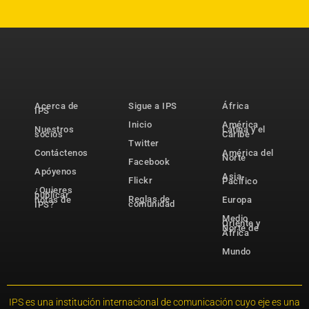
Acerca de
Sigue a IPS
África
IPS
Inicio
América
Nuestros
Latina y el
socios
Caribe
Twitter
Contáctenos
América del
Norte
Facebook
Apóyenos
Asia-
Flickr
Pacífico
¿Quieres
publicar
Reglas de
notas de
Europa
comunidad
IPS?
Medio
Oriente y
Norte de
África
Mundo
IPS es una institución internacional de comunicación cuyo eje es una