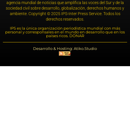
agencia mundial de noticias que amplifica las voces del Sur y de la
sociedad civil sobre desarrollo, globalización, derechos humanos y
ambiente. Copyright © 2025 IPS-Inter Press Service. Todos los
derechos reservados.
IPS es la única organización periodística mundial con más
personal y corresponsales en el mundo en desarrollo que en los
países ricos. DONAR
Desarrollo & Hosting: Atiko.Studio