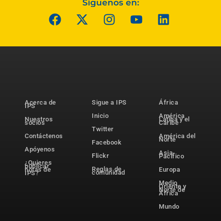
Síguenos en:
Acerca de
Sigue a IPS
África
IPS
Inicio
América
Nuestros
Latina y el
socios
Caribe
Twitter
Contáctenos
América del
Norte
Facebook
Apóyenos
Asia-
Flickr
Pacífico
¿Quieres
publicar
Reglas de
notas de
Europa
comunidad
IPS?
Medio
Oriente y
Norte de
África
Mundo