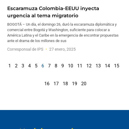
Escaramuza Colombia-EEUU inyecta
urgencia al tema migratorio
BOGOTÁ – Un día, el domingo 26, duró la escaramuza diplomática y
comercial entre Bogotá y Washington, suficiente para colocar a
América Latina y el Caribe en la emergencia de encontrar propuestas
ante el drama de los millones de sus
Corresponsal de IPS
27 enero, 2025
1
2
3
4
5
6
7
8
9
10
11
12
13
14
15
16
17
18
19
20