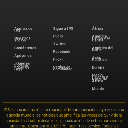
Acerca de
Sigue a IPS
África
IPS
Inicio
América
Nuestros
Latina y el
socios
Caribe
Twitter
Contáctenos
América del
Norte
Facebook
Apóyenos
Asia-
Flickr
Pacífico
¿Quieres
publicar
Reglas de
notas de
Europa
comunidad
IPS?
Medio
Oriente y
Norte de
África
Mundo
IPS es una institución internacional de comunicación cuyo eje es una
agencia mundial de noticias que amplifica las voces del Sur y de la
sociedad civil sobre desarrollo, globalización, derechos humanos y
ambiente. Copyright © 2025 IPS-Inter Press Service. Todos los